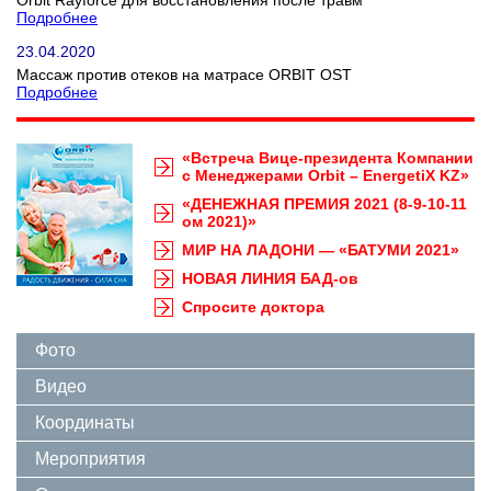
Orbit Rayforce для восстановления после травм
Подробнее
23.04.2020
Массаж против отеков на матрасе ORBIT OST
Подробнее
«Встреча Вице-президента Компании
с Менеджерами Orbit – EnergetiX KZ»
«ДЕНЕЖНАЯ ПРЕМИЯ 2021 (8-9-10-11
ом 2021)»
МИР НА ЛАДОНИ — «БАТУМИ 2021»
НОВАЯ ЛИНИЯ БАД-ов
Спросите доктора
Фото
Видео
Координаты
Мероприятия