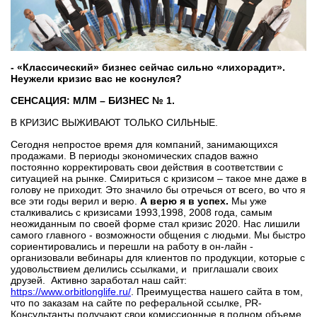
-
«Классический» бизнес сейчас сильно «лихорадит».
Неужели кризис вас не коснулся?
СЕНСАЦИЯ: МЛМ – БИЗНЕС № 1.
В КРИЗИС ВЫЖИВАЮТ ТОЛЬКО СИЛЬНЫЕ.
Сегодня непростое время для компаний, занимающихся
продажами. В периоды экономических спадов важно
постоянно корректировать свои действия в соответствии с
ситуацией на рынке. Смириться с кризисом – такое мне даже в
голову не приходит. Это значило бы отречься от всего, во что я
все эти годы верил и верю.
А верю я в успех.
Мы уже
сталкивались с кризисами 1993,1998, 2008 года, самым
неожиданным по своей форме стал кризис 2020. Нас лишили
самого главного - возможности общения с людьми. Мы быстро
сориентировались и перешли на работу в он-лайн -
организовали вебинары для клиентов по продукции, которые с
удовольствием делились ссылками, и приглашали своих
друзей. Активно заработал наш сайт:
https://www.orbitlonglife.ru/
. Преимущества нашего сайта в том,
что по заказам на сайте по реферальной ссылке, PR-
Консультанты получают свои комиссионные в полном объеме.