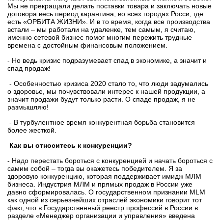
Мы не прекращали делать поставки товара и заключать новые
договора весь период карантина, во всех городах Росси, где
есть «ОРБИТА ЖИЗНИ». И в то время, когда все производства
встали – мы работали на удаленке, тем самым, я считаю,
именно сетевой бизнес помог многим пережить трудные
времена с достойным финансовым положением.
- Но ведь кризис подразумевает спад в экономике, а значит и
спад продаж!
- Особенностью кризиса 2020 стало то, что люди задумались
о здоровье, мы почувствовали интерес к нашей продукции, а
значит продажи будут только расти. О спаде продаж, я не
размышляю!
- В турбулентное время конкурентная борьба становится
более жесткой.
Как вы относитесь к конкуренции?
- Надо перестать бороться с конкуренцией и начать бороться с
самим собой – тогда вы окажетесь победителем. Я за
здоровую конкуренцию, которая поддерживает имидж МЛМ
бизнеса. Индустрия МЛМ и прямых продаж в России уже
давно сформировалась. О государственном признании MLM
как одной из серьезнейших отраслей экономики говорит тот
факт, что в Государственный реестр профессий в России в
разделе «Менеджер организации и управления» введена