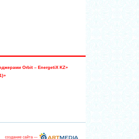
джерами Orbit – EnergetiX KZ»
1)»
создание сайта
—